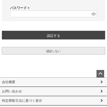
必
須
パスワード
)
(
必
須
)
認証する
認証しない
ペー
会社概要
ジト
ップ
お問い合わせ
へ
特定商取引法に基づく表示