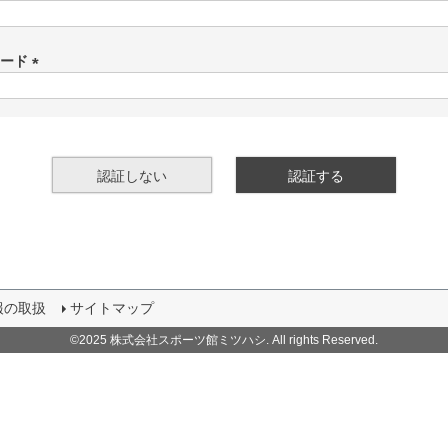
(
必
須
ワード
)
(
必
須
)
認証しない
認証する
報の取扱
サイトマップ
©2025 株式会社スポーツ館ミツハシ. All rights Reserved.