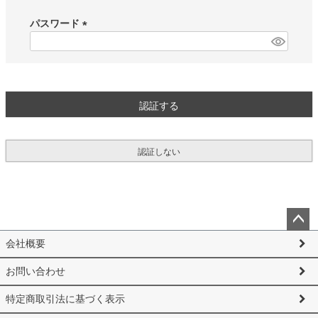
必
須
パスワード
)
(
必
須
)
認証する
認証しない
ペー
会社概要
ジト
ップ
お問い合わせ
へ
特定商取引法に基づく表示