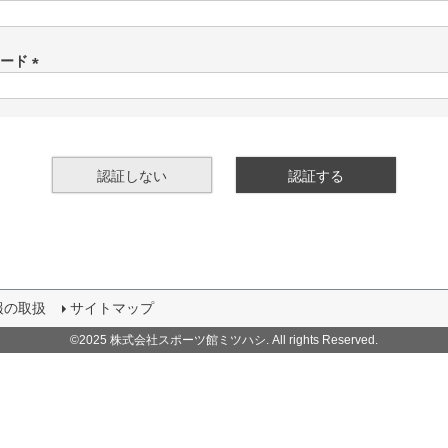
(
必
須
ワード
)
(
必
須
)
認証しない
認証する
報の取扱
サイトマップ
©2025 株式会社スポーツ館ミツハシ. All rights Reserved.