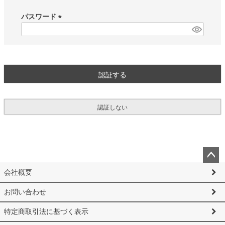
必
須
パスワード
)
(
必
須
)
認証する
認証しない
ペー
会社概要
ジト
ップ
お問い合わせ
へ
特定商取引法に基づく表示