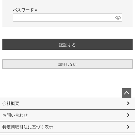
必
須
パスワード
)
(
必
須
)
認証する
認証しない
ペー
会社概要
ジト
ップ
お問い合わせ
へ
特定商取引法に基づく表示