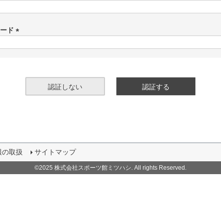
(
必
須
ワード
)
(
必
須
)
認証しない
認証する
報の取扱
サイトマップ
©2025 株式会社スポーツ館ミツハシ. All rights Reserved.