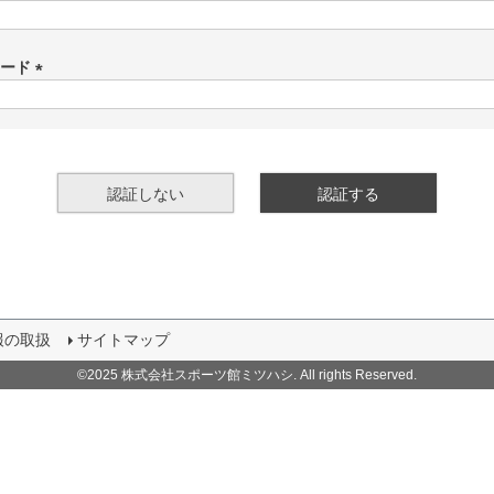
(
必
須
ワード
)
(
必
須
)
認証しない
認証する
報の取扱
サイトマップ
©2025 株式会社スポーツ館ミツハシ. All rights Reserved.