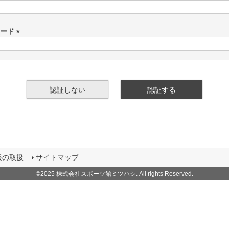
(
必
須
ワード
)
(
必
須
)
認証しない
認証する
報の取扱
サイトマップ
©2025 株式会社スポーツ館ミツハシ. All rights Reserved.