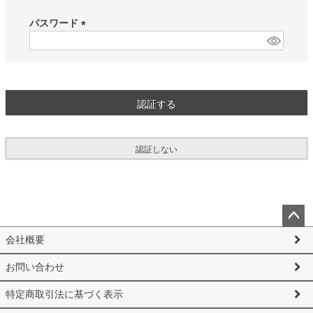
必
須
パスワード
)
(
必
須
)
認証する
認証しない
ペー
会社概要
ジト
ップ
お問い合わせ
へ
特定商取引法に基づく表示