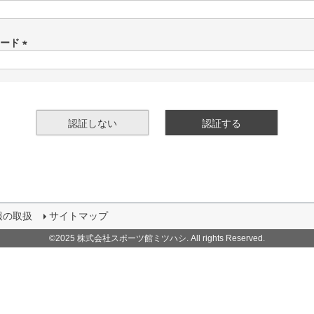
(
必
須
ワード
)
(
必
須
)
認証しない
認証する
報の取扱
サイトマップ
©2025 株式会社スポーツ館ミツハシ. All rights Reserved.