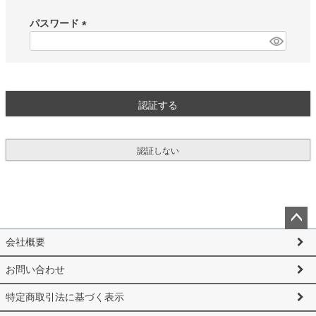
必
須
パスワード
)
(
必
須
)
認証する
認証しない
ペー
会社概要
ジト
ップ
お問い合わせ
へ
特定商取引法に基づく表示