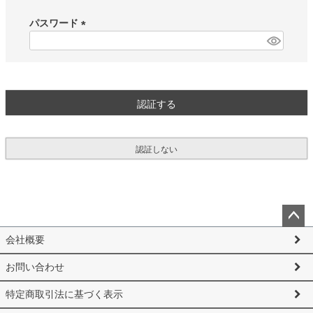
必
須
パスワード
)
(
必
須
)
認証する
認証しない
ペー
会社概要
ジト
ップ
お問い合わせ
へ
特定商取引法に基づく表示