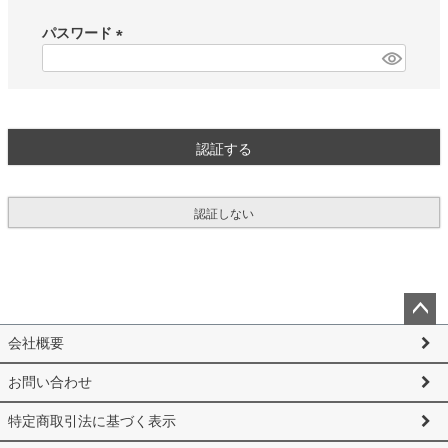
必
須
パスワード
)
(
必
須
)
認証する
認証しない
ペー
会社概要
ジト
ップ
お問い合わせ
へ
特定商取引法に基づく表示