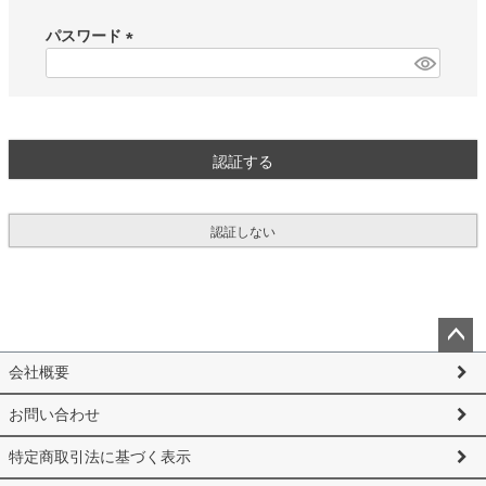
必
須
パスワード
)
(
必
須
)
認証する
認証しない
ペー
会社概要
ジト
ップ
お問い合わせ
へ
特定商取引法に基づく表示