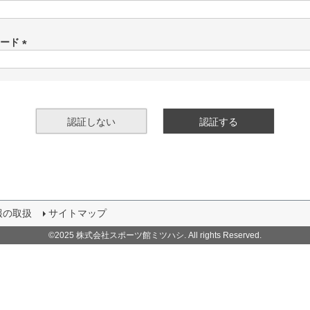
(
必
須
ワード
)
(
必
須
)
認証しない
認証する
報の取扱
サイトマップ
©2025 株式会社スポーツ館ミツハシ. All rights Reserved.