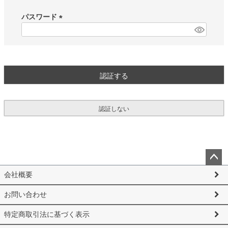
必
須
パスワード
)
(
必
須
)
認証する
認証しない
ペー
会社概要
ジト
ップ
お問い合わせ
へ
特定商取引法に基づく表示