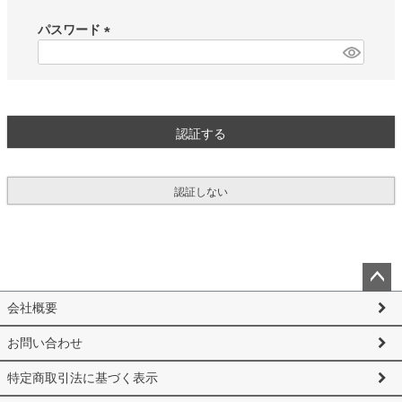
必
須
パスワード
)
(
必
須
)
認証する
認証しない
ペー
会社概要
ジト
ップ
お問い合わせ
へ
特定商取引法に基づく表示