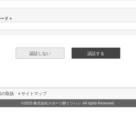
(
必
須
ワード
)
(
必
須
)
認証しない
認証する
報の取扱
サイトマップ
©2025 株式会社スポーツ館ミツハシ. All rights Reserved.