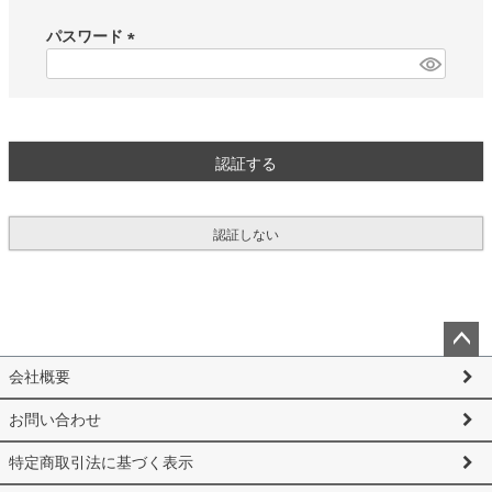
必
須
パスワード
)
(
必
須
)
認証する
認証しない
ペー
会社概要
ジト
ップ
お問い合わせ
へ
特定商取引法に基づく表示