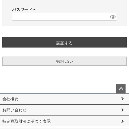
必
須
パスワード
)
(
必
須
)
認証する
認証しない
ペー
会社概要
ジト
ップ
お問い合わせ
へ
特定商取引法に基づく表示