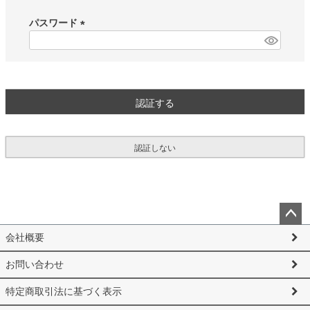
必
須
パスワード
)
(
必
須
)
認証する
認証しない
ペー
会社概要
ジト
ップ
お問い合わせ
へ
特定商取引法に基づく表示