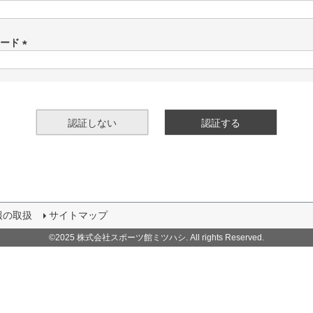
(
必
須
ワード
)
(
必
須
)
認証しない
認証する
報の取扱
サイトマップ
©2025 株式会社スポーツ館ミツハシ. All rights Reserved.