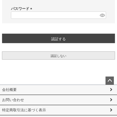
必
須
パスワード
)
(
必
須
)
認証する
認証しない
ペー
会社概要
ジト
ップ
お問い合わせ
へ
特定商取引法に基づく表示