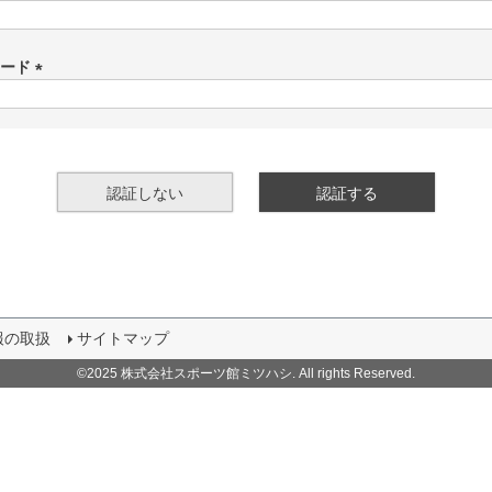
(
必
須
ワード
)
(
必
須
)
認証しない
認証する
報の取扱
サイトマップ
©2025 株式会社スポーツ館ミツハシ. All rights Reserved.