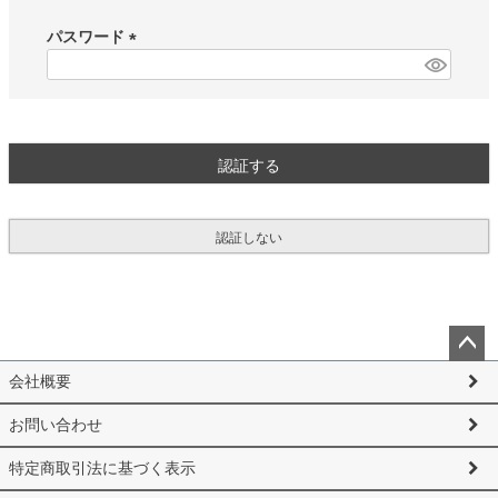
必
須
パスワード
)
(
必
須
)
認証する
認証しない
ペー
会社概要
ジト
ップ
お問い合わせ
へ
特定商取引法に基づく表示