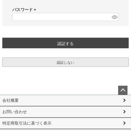
必
須
パスワード
)
(
必
須
)
認証する
認証しない
ペー
会社概要
ジト
ップ
お問い合わせ
へ
特定商取引法に基づく表示