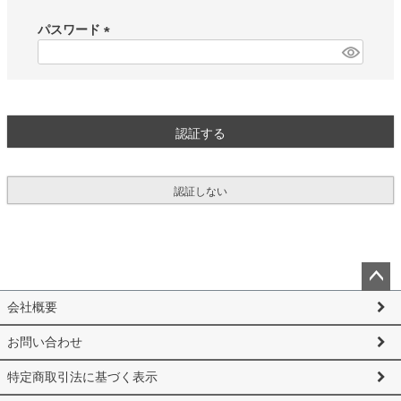
必
須
パスワード
)
(
必
須
)
認証する
認証しない
ペー
会社概要
ジト
ップ
お問い合わせ
へ
特定商取引法に基づく表示