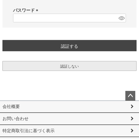
必
須
パスワード
)
(
必
須
)
認証する
認証しない
ペー
会社概要
ジト
ップ
お問い合わせ
へ
特定商取引法に基づく表示