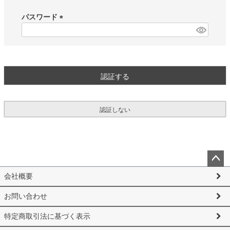
必
須
パスワード
)
(
必
須
)
認証する
認証しない
ペー
会社概要
ジト
ップ
お問い合わせ
へ
特定商取引法に基づく表示