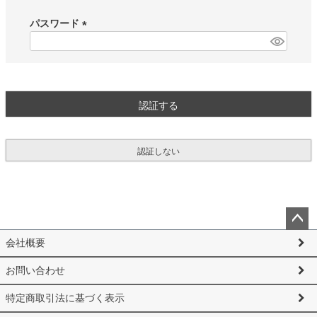
必
須
パスワード
)
(
必
須
)
認証する
認証しない
ペー
会社概要
ジト
ップ
お問い合わせ
へ
特定商取引法に基づく表示