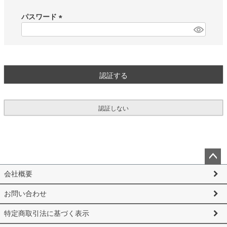
必
須
パスワード
)
(
必
須
)
認証する
認証しない
ペー
会社概要
ジト
ップ
お問い合わせ
へ
特定商取引法に基づく表示