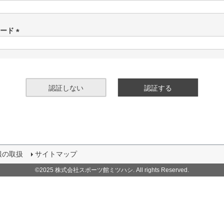
(
必
須
ワード
)
(
必
須
)
認証しない
認証する
報の取扱
サイトマップ
©2025 株式会社スポーツ館ミツハシ. All rights Reserved.