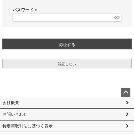
必
須
パスワード
)
(
必
須
)
認証する
認証しない
ペー
会社概要
ジト
ップ
お問い合わせ
へ
特定商取引法に基づく表示