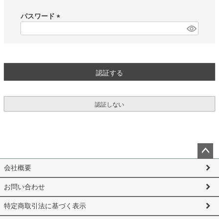
必
須
パスワード
)
(
必
須
)
認証する
認証しない
ペー
会社概要
ジト
ップ
お問い合わせ
へ
特定商取引法に基づく表示