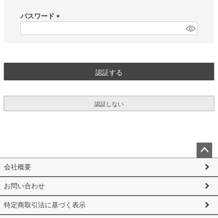
必
須
パスワード
)
(
必
須
)
認証する
認証しない
ペー
会社概要
ジト
ップ
お問い合わせ
へ
特定商取引法に基づく表示