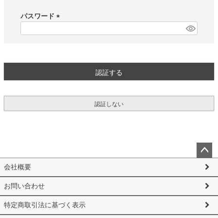
必
須
パスワード
)
(
必
須
)
認証する
認証しない
ペー
会社概要
ジト
ップ
お問い合わせ
へ
特定商取引法に基づく表示