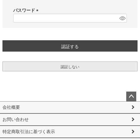
必
須
パスワード
)
(
必
須
)
認証する
認証しない
ペー
会社概要
ジト
ップ
お問い合わせ
へ
特定商取引法に基づく表示