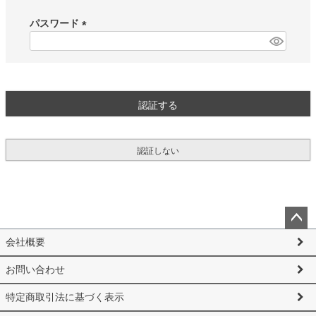
必
須
パスワード
)
(
必
須
)
認証する
認証しない
ペー
会社概要
ジト
ップ
お問い合わせ
へ
特定商取引法に基づく表示