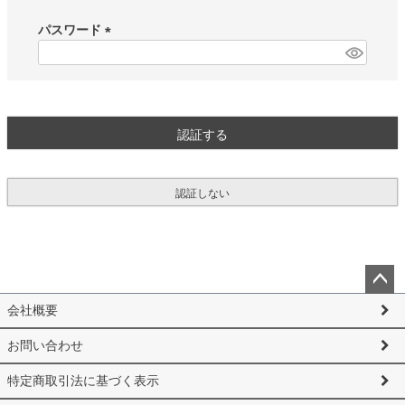
必
須
パスワード
)
(
必
須
)
認証する
認証しない
ペー
会社概要
ジト
ップ
お問い合わせ
へ
特定商取引法に基づく表示