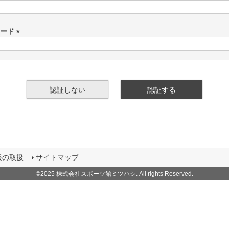
(
必
須
ワード
)
(
必
須
)
認証しない
認証する
報の取扱
サイトマップ
©2025 株式会社スポーツ館ミツハシ. All rights Reserved.