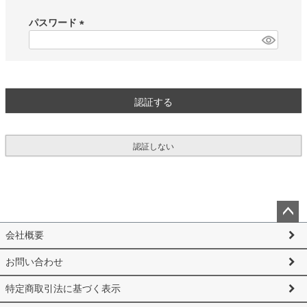
必
須
パスワード
)
(
必
須
)
認証する
認証しない
ペー
会社概要
ジト
ップ
お問い合わせ
へ
特定商取引法に基づく表示