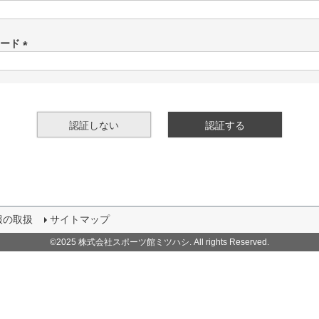
(
必
須
ワード
)
(
必
須
)
認証しない
認証する
報の取扱
サイトマップ
©2025 株式会社スポーツ館ミツハシ. All rights Reserved.