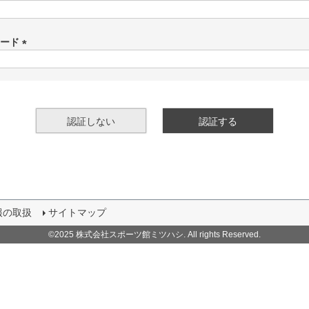
(
必
須
ワード
)
(
必
須
)
認証しない
認証する
報の取扱
サイトマップ
©2025 株式会社スポーツ館ミツハシ. All rights Reserved.