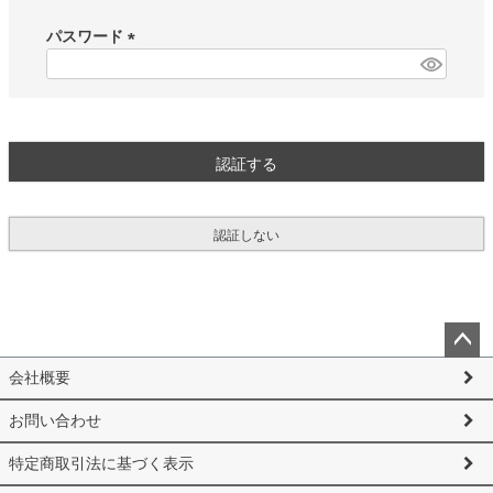
必
須
パスワード
)
(
必
須
)
認証する
認証しない
ペー
会社概要
ジト
ップ
お問い合わせ
へ
特定商取引法に基づく表示