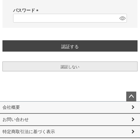
必
須
パスワード
)
(
必
須
)
認証する
認証しない
ペー
会社概要
ジト
ップ
お問い合わせ
へ
特定商取引法に基づく表示