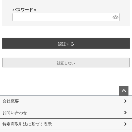
必
須
パスワード
)
(
必
須
)
認証する
認証しない
ペー
会社概要
ジト
ップ
お問い合わせ
へ
特定商取引法に基づく表示