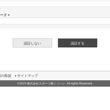
(
必
須
ワード
)
(
必
須
)
認証しない
認証する
報の取扱
サイトマップ
©2025 株式会社スポーツ館ミツハシ. All rights Reserved.