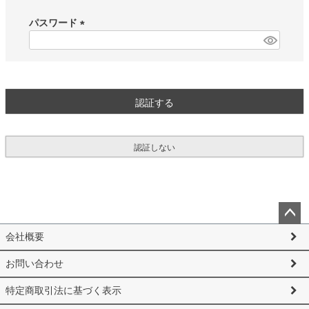
必
須
パスワード
)
(
必
須
)
認証する
認証しない
ペー
会社概要
ジト
ップ
お問い合わせ
へ
特定商取引法に基づく表示