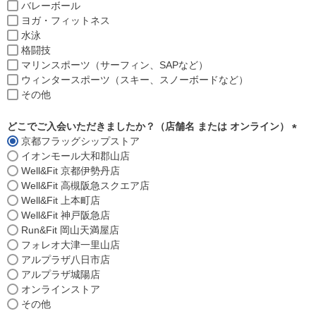
バレーボール
ヨガ・フィットネス
水泳
格闘技
マリンスポーツ（サーフィン、SAPなど）
ウィンタースポーツ（スキー、スノーボードなど）
その他
どこでご入会いただきましたか？（店舗名 または オンライン）
京都フラッグシップストア
(
イオンモール大和郡山店
必
Well&Fit 京都伊勢丹店
須
Well&Fit 高槻阪急スクエア店
)
Well&Fit 上本町店
Well&Fit 神戸阪急店
Run&Fit 岡山天満屋店
フォレオ大津一里山店
アルプラザ八日市店
アルプラザ城陽店
オンラインストア
その他