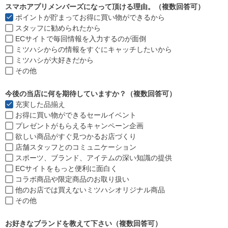
須
スマホアプリメンバーズになって頂ける理由。（複数回答可）
)
ポイントが貯まってお得に買い物ができるから
スタッフに勧められたから
ECサイトで毎回情報を入力するのが面倒
ミツハシからの情報をすぐにキャッチしたいから
ミツハシが大好きだから
その他
今後の当店に何を期待していますか？（複数回答可）
充実した品揃え
お得に買い物ができるセールイベント
プレゼントがもらえるキャンペーン企画
欲しい商品がすぐ見つかるお店づくり
店舗スタッフとのコミュニケーション
スポーツ、ブランド、アイテムの深い知識の提供
ECサイトをもっと便利に面白く
コラボ商品や限定商品のお取り扱い
他のお店では買えないミツハシオリジナル商品
その他
お好きなブランドを教えて下さい（複数回答可）