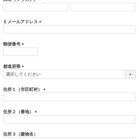
)
(
必
須
Ｅメールアドレス
)
(
必
須
郵便番号
)
(
必
須
都道府県
)
(
必
須
住所１（市区町村）
)
(
必
須
住所２（番地）
)
(
必
須
住所３（建物名）