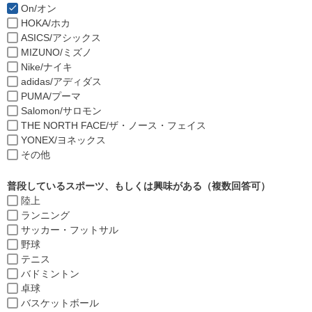
On/オン
HOKA/ホカ
ASICS/アシックス
MIZUNO/ミズノ
Nike/ナイキ
adidas/アディダス
PUMA/プーマ
Salomon/サロモン
THE NORTH FACE/ザ・ノース・フェイス
YONEX/ヨネックス
その他
普段しているスポーツ、もしくは興味がある（複数回答可）
陸上
ランニング
サッカー・フットサル
野球
テニス
バドミントン
卓球
バスケットボール