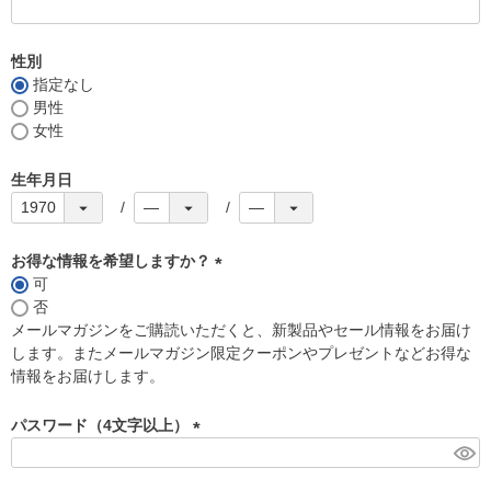
)
性別
指定なし
男性
女性
生年月日
お得な情報を希望しますか？
可
(
否
必
メールマガジンをご購読いただくと、新製品やセール情報をお届け
須
します。またメールマガジン限定クーポンやプレゼントなどお得な
)
情報をお届けします。
パスワード（4文字以上）
(
必